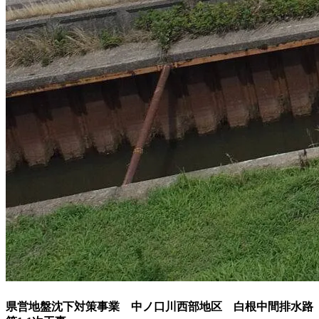
県営地盤沈下対策事業 中ノ口川西部地区 白根中間排水路